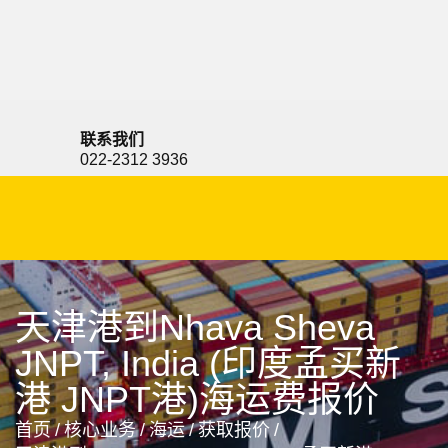
Nhava Sheva, India, 孟买新港, 印度
联系我们
022-2312 3936
天津港到Nhava Sheva
JNPT, India (印度孟买新
港 JNPT港)海运费报价
首页
/
核心业务
/
海运
/
获取报价
/