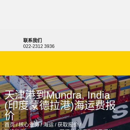
Mumbai, India, 孟买老港, 印度
联系我们
022-2312 3936
天津港到Mundra, India
(印度蒙德拉港)海运费报
价
首页
/
核心业务
/
海运
/
获取报价
/