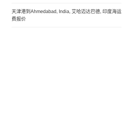
天津港到Ahmedabad, India, 艾哈迈达巴德, 印度海运
费报价
迪士国际货运代理天津港
到印度,蒙德拉，mundra
海运价格，CIFFA的天津
港到印度,蒙德拉，
mundra海运价格，哈德逊
湾货运的天津港到印度,蒙
德拉，mundra海运价格，
塔吉特物流的天津港到印
度,蒙德拉，mundra海运