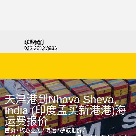
Neyagawa, Japan, 寝屋川, 日本
联系我们
022-2312 3936
天津港到Nhava Sheva,
India (印度孟买新港港)海
运费报价
首页
/
核心业务
/
海运
/
获取报价
/