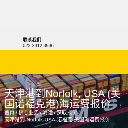
Nishinomiya-hama, Japan, 西宫, 日本
联系我们
022-2312 3936
天津港到Norfolk, USA (美
国诺福克港)海运费报价
首页
/
核心业务
/
海运
/
获取报价
/
天津港到-Norfolk-USA-诺福克-美国海运费报价