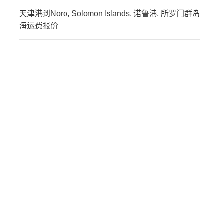
天津港到Noro, Solomon Islands, 诺鲁港, 所罗门群岛
海运费报价
迪士国际货运代理天津港
到美国,诺福克，norfolk海
运价格，CIFFA的天津港
到美国,诺福克，norfolk海
运价格，哈德逊湾货运的
天津港到美国,诺福克，
norfolk海运价格，塔吉特
物流的天津港到美国,诺福
克，norfolk海运价格，
Touax 途艾克斯天津港到