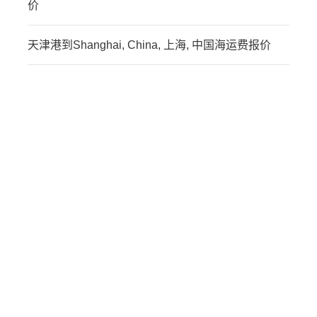
价
天津港到Shanghai, China, 上海, 中国海运费报价
迪士国际货运代理天津港
到突尼斯,斯法克斯，sfax
海运价格，CIFFA的天津
港到突尼斯,斯法克斯，
sfax海运价格，哈德逊湾
货运的天津港到突尼斯,斯
法克斯，sfax海运价格，
塔吉特物流的天津港到突
尼斯,斯法克斯，sfax海运