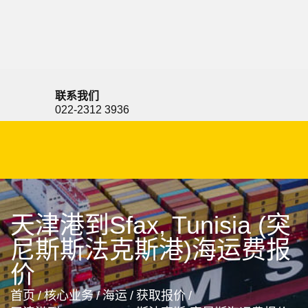
Sevilla, Spain, 塞维利亚, 西班牙
联系我们
022-2312 3936
天津港到Sfax, Tunisia (突
尼斯斯法克斯港)海运费报
价
首页
/
核心业务
/
海运
/
获取报价
/