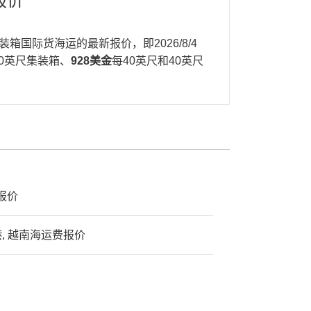
报价
港口的集装箱国际货海运的最新报价，即
2026/8/4
20英尺集装箱、
928美金
每40英尺和40英尺
费报价
志明新港, 越南海运费报价
越南,胡志明市，ho-
，CIFFA的天津港到越南,