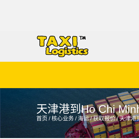
Hitachi-Naka, Japan, 日立那珂, 日本
天津港到Ho Chi Min
首页
/
核心业务
/
海运
/
获取报价
/
天津港到-