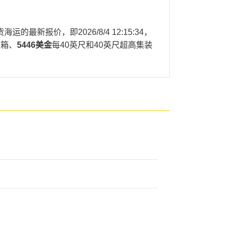
际货海运的最新报价，即
2026/8/4 12:15:34
，
装箱、
5446美金
每40英尺和40英尺超高集装
波兰,格丁尼亚，
A的天津港到波兰,格丁尼