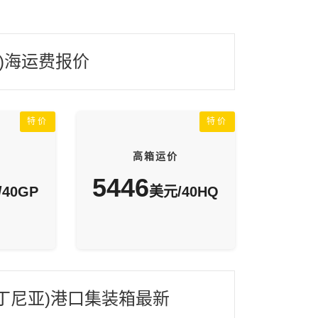
a)海运费报价
特价
特价
高箱运价
5446
40GP
美元/40HQ
a(格丁尼亚)港口集装箱最新