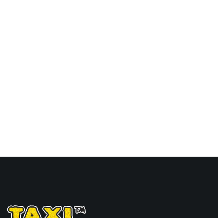
津港到巴拿马,罗德曼，
rodman海运价格，Touax
途艾克斯天津港到巴拿马,
罗德曼，rodman海运价
格。