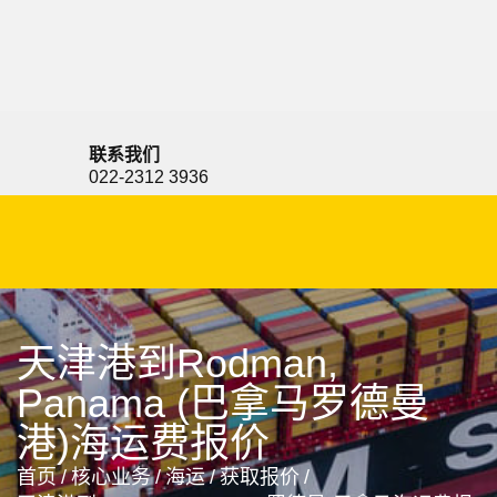
Roatan, Honduras, 罗亚坦, 洪都拉斯
联系我们
022-2312 3936
天津港到Rodman,
Panama (巴拿马罗德曼
港)海运费报价
首页
/
核心业务
/
海运
/
获取报价
/