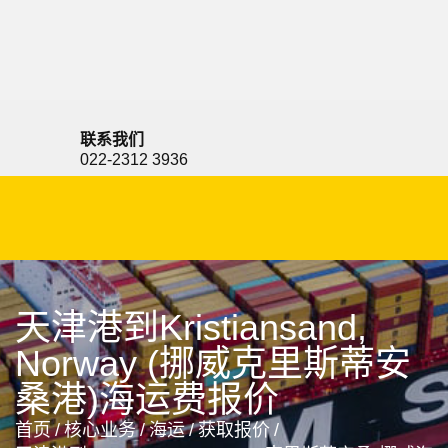
Krishnapatnam, India, 克里什纳帕特南, 印度
联系我们
022-2312 3936
天津港到Kristiansand,
Norway (挪威克里斯蒂安
桑港)海运费报价
首页
/
核心业务
/
海运
/
获取报价
/