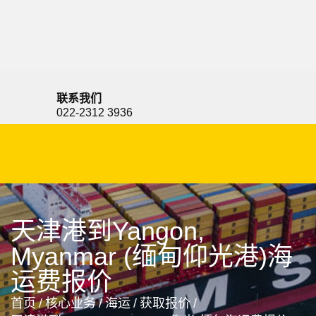
Yanbu, Saudi Arabia, 延布, 沙特阿拉伯
联系我们
022-2312 3936
天津港到Yangon,
Myanmar (缅甸仰光港)海
运费报价
首页
/
核心业务
/
海运
/
获取报价
/