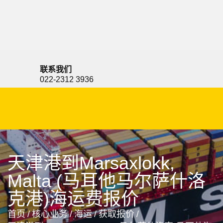
Marport, Turkey, 马波特, 土耳其
联系我们
022-2312 3936
天津港到Marsaxlokk,
Malta (马耳他马尔萨什洛
克港)海运费报价
首页
/
核心业务
/
海运
/
获取报价
/