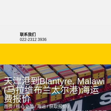
Bizerte, Tunisia, 比塞大, 突尼斯
联系我们
022-2312 3936
天津港到Blantyre, Malawi
(马拉维布兰太尔港)海运
费报价
首页
/
核心业务
/
海运
/
获取报价
/