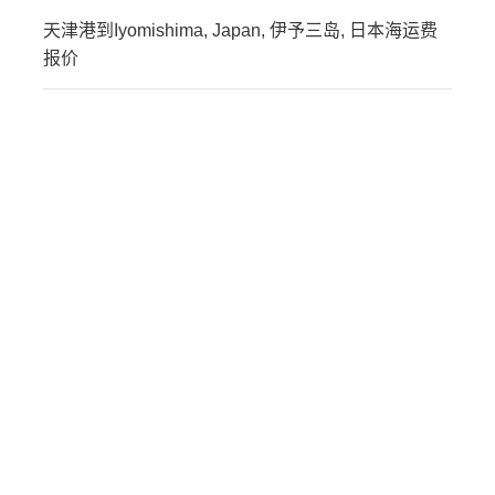
天津港到Iyomishima, Japan, 伊予三岛, 日本海运费
报价
迪士国际货运代理天津港
到日本,岩国，iwakuni海
运价格，CIFFA的天津港
到日本,岩国，iwakuni海
运价格，哈德逊湾货运的
天津港到日本,岩国，
iwakuni海运价格，塔吉特
物流的天津港到日本,岩
国，iwakuni海运价格，
Touax 途艾克斯天津港到