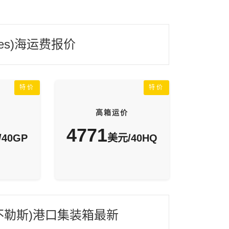
es)海运费报价
特价
特价
高箱运价
4771
40GP
美元/40HQ
s(那不勒斯)港口集装箱最新