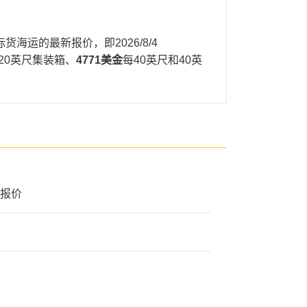
国际货海运的最新报价，即
2026/8/4
20英尺集装箱、
4771美金
每40英尺和40英
费报价
意大利,那不勒斯，
A的天津港到意大利,那不