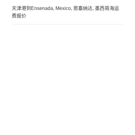
天津港到Ensenada, Mexico, 恩塞纳达, 墨西哥海运
费报价
迪士国际货运代理天津港
到印度,恩诺尔，ennore海
运价格，CIFFA的天津港
到印度,恩诺尔，ennore海
运价格，哈德逊湾货运的
天津港到印度,恩诺尔，
ennore海运价格，塔吉特
物流的天津港到印度,恩诺
尔，ennore海运价格，
Touax 途艾克斯天津港到