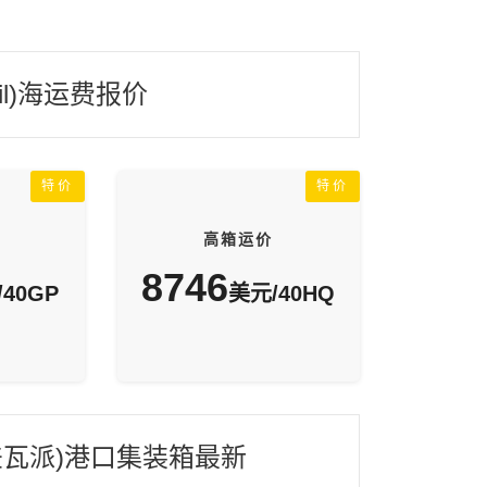
il)海运费报价
特价
特价
高箱运价
8746
40GP
美元/40HQ
il(差瓦派)港口集装箱最新