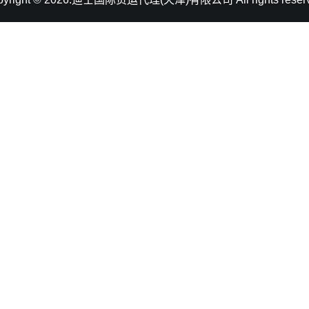
维尔京群岛