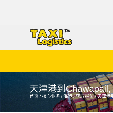
Charlotte Amalie, Virgin Islands, 夏洛特阿马利亚, 维尔京群岛
天津港到Chawapail
首页
/
核心业务
/
海运
/
获取报价
/
天津港到-