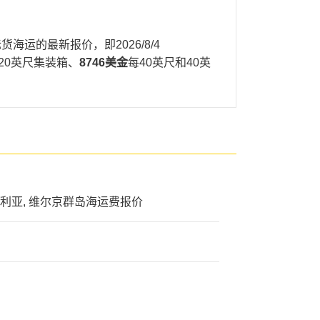
国际货海运的最新报价，即
2026/8/4
20英尺集装箱、
8746美金
每40英尺和40英
 夏洛特阿马利亚, 维尔京群岛海运费报价
印度,差瓦派，
IFFA的天津港到印度,差