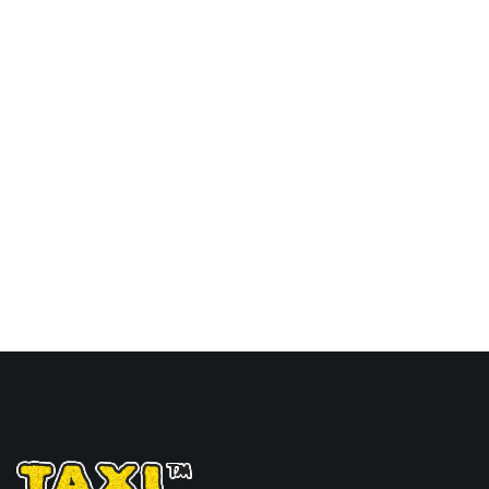
特物流的天津港到刚果金,
金沙萨，kinshasa海运价
格，Touax 途艾克斯天津
港到刚果金,金沙萨，
kinshasa海运价格。