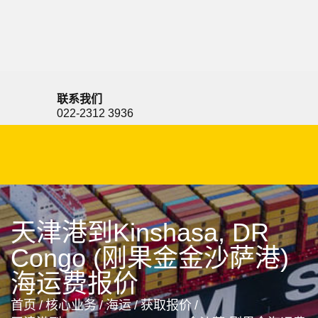
Kingstown, Saint Vincent and the Grenadines, 金斯顿, 圣文森
特和格林纳丁斯
联系我们
022-2312 3936
天津港到Kinshasa, DR
Congo (刚果金金沙萨港)
海运费报价
首页
/
核心业务
/
海运
/
获取报价
/