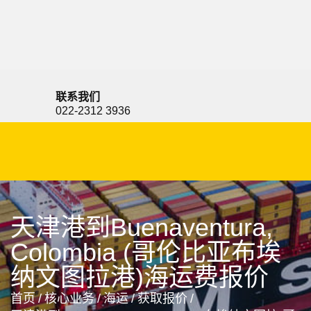
Budapest, Hungary, 布达佩斯, 匈牙利
联系我们
022-2312 3936
天津港到Buenaventura,
Colombia (哥伦比亚布埃
纳文图拉港)海运费报价
首页
/
核心业务
/
海运
/
获取报价
/