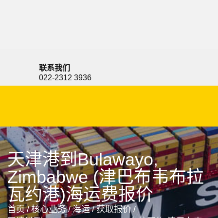
Bukavu, DR Congo, 布卡武, 刚果金
联系我们
022-2312 3936
天津港到Bulawayo,
Zimbabwe (津巴布韦布拉
瓦约港)海运费报价
首页
/
核心业务
/
海运
/
获取报价
/