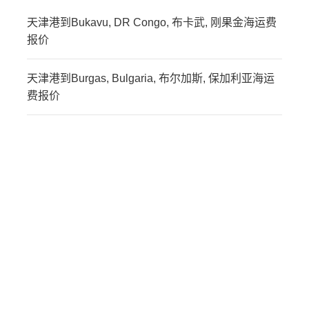
天津港到Bukavu, DR Congo, 布卡武, 刚果金海运费
报价
天津港到Burgas, Bulgaria, 布尔加斯, 保加利亚海运
费报价
迪士国际货运代理天津港
到津巴布韦,布拉瓦约，
bulawayo海运价格，
CIFFA的天津港到津巴布
韦,布拉瓦约，bulawayo海
运价格，哈德逊湾货运的
天津港到津巴布韦,布拉瓦