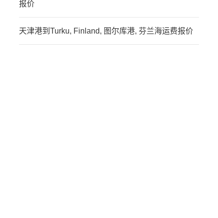
报价
天津港到Turku, Finland, 图尔库港, 芬兰海运费报价
迪士国际货运代理天津港
到突尼斯,突尼斯，tunis海
运价格，CIFFA的天津港
到突尼斯,突尼斯，tunis海
运价格，哈德逊湾货运的
天津港到突尼斯,突尼斯，
tunis海运价格，塔吉特物
流的天津港到突尼斯,突尼
斯，tunis海运价格，