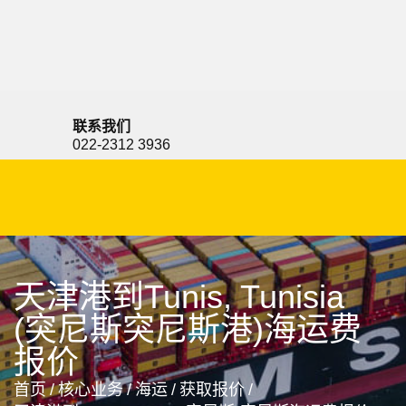
Tughlakabad, India, 新德里T港, 印度
联系我们
022-2312 3936
天津港到Tunis, Tunisia
(突尼斯突尼斯港)海运费
报价
首页
/
核心业务
/
海运
/
获取报价
/