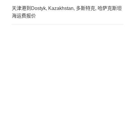
天津港到Dostyk, Kazakhstan, 多斯特克, 哈萨克斯坦
海运费报价
迪士国际货运代理天津港
到卡塔尔,多哈，doha海运
价格，CIFFA的天津港到
卡塔尔,多哈，doha海运价
格，哈德逊湾货运的天津
港到卡塔尔,多哈，doha海
运价格，塔吉特物流的天
津港到卡塔尔,多哈，doha
海运价格，Touax 途艾克
斯天津港到卡塔尔,多哈，