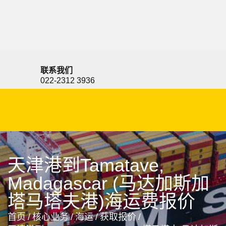
Tallinn, Estonia, 塔林, 爱沙尼亚
联系我们
022-2312 3936
天津港到Tamatave,
Madagascar (马达加斯加
塔马塔夫港)海运费报价
首页
/
核心业务
/
海运
/
获取报价
/