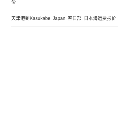
价
天津港到Kasukabe, Japan, 春日部, 日本海运费报价
迪士国际货运代理天津港
到日本,春日井，kasugai
海运价格，CIFFA的天津
港到日本,春日井，
kasugai海运价格，哈德逊
湾货运的天津港到日本,春
日井，kasugai海运价格，
塔吉特物流的天津港到日
本,春日井，kasugai海运