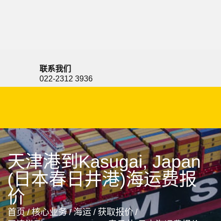
Kashiwa, Japan, 千叶县柏市, 日本
联系我们
022-2312 3936
天津港到Kasugai, Japan
(日本春日井港)海运费报
价
首页
/
核心业务
/
海运
/
获取报价
/